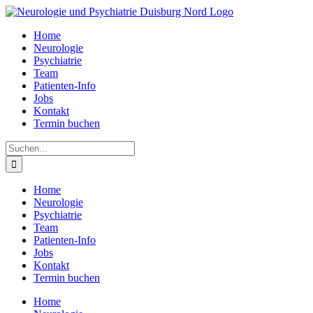
Zum
Inhalt
Home
springen
Neurologie
Psychiatrie
Team
Patienten-Info
Jobs
Kontakt
Termin buchen
Suche
nach:
Home
Neurologie
Psychiatrie
Team
Patienten-Info
Jobs
Kontakt
Termin buchen
Home